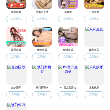
招标采购
台湾A片 MBA 2025级新生拓展服、背包分散采购评...
台湾A片 EMBA、国际EMBA项目招生物料及印刷服务...
台湾A片 MBA 2025级新生拓展服、背包分散采购公...
台湾A片 MBA中心2025年招生印刷品分散采购评审...
台湾A片 MBA中心2025年招生物料分散采购评审结...
台湾A片 EMBA、国际EMBA项目招生物料及印刷服务...
台湾A片 EMBA、国际EMBA项目招生媒体广告宣传服...